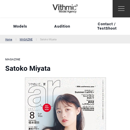
Contact /
Models
Audition
TestShoot
Home
MAGAZINE
Satoko Miyata
MAGAZINE
Satoko Miyata