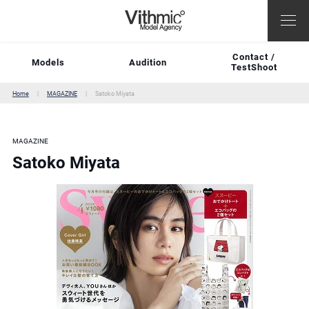
Contact /
Models
Audition
TestShoot
Home
MAGAZINE
Satoko Miyata
MAGAZINE
Satoko Miyata