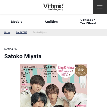
Contact /
Models
Audition
TestShoot
Home
MAGAZINE
Satoko Miyata
MAGAZINE
Satoko Miyata