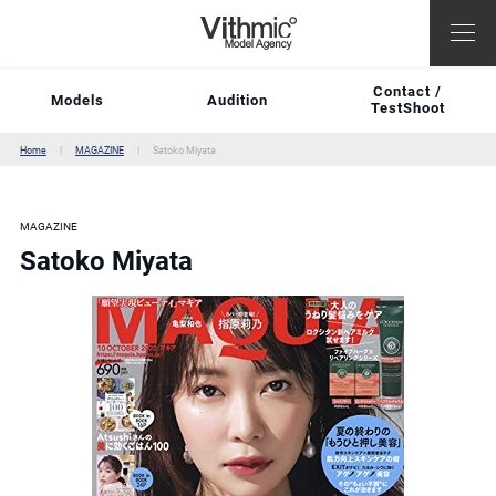
Contact /
Models
Audition
TestShoot
Home
MAGAZINE
Satoko Miyata
MAGAZINE
Satoko Miyata