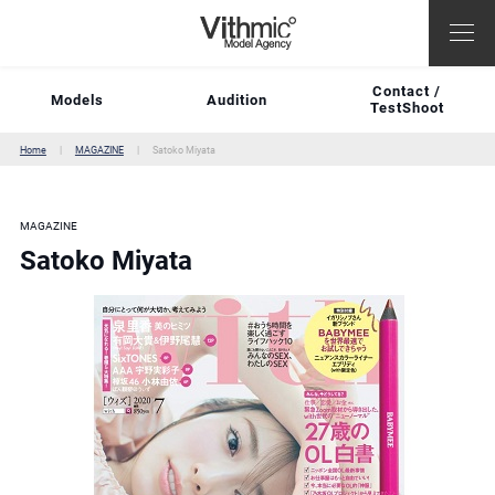
Contact /
Models
Audition
TestShoot
Home
MAGAZINE
Satoko Miyata
MAGAZINE
Satoko Miyata