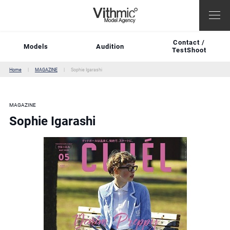
Contact /
Models
Audition
TestShoot
Home
MAGAZINE
Sophie Igarashi
MAGAZINE
Sophie Igarashi