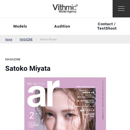
Contact /
Models
Audition
TestShoot
Home
MAGAZINE
Satoko Miyata
MAGAZINE
Satoko Miyata