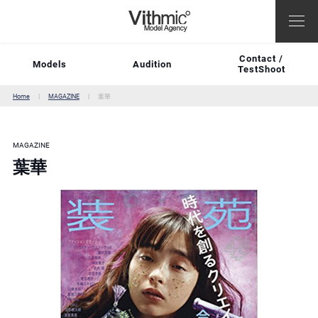
Contact /
Models
Audition
TestShoot
Home
MAGAZINE
葉華
MAGAZINE
葉華