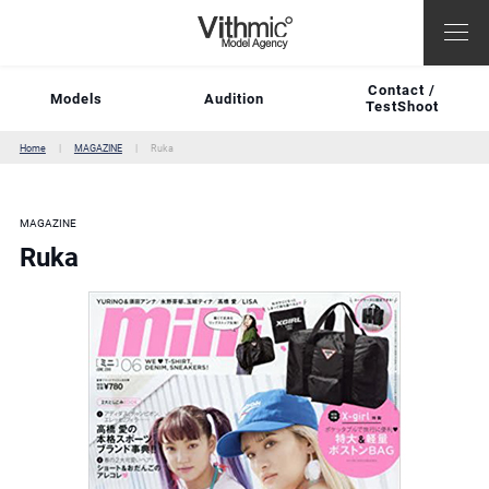
Contact /
Models
Audition
TestShoot
Home
MAGAZINE
Ruka
MAGAZINE
Ruka