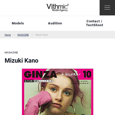
Contact /
Models
Audition
TestShoot
Home
MAGAZINE
Mizuki Kano
MAGAZINE
Mizuki Kano