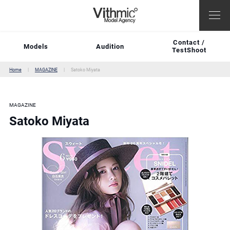
Contact /
Models
Audition
TestShoot
Home
MAGAZINE
Satoko Miyata
MAGAZINE
Satoko Miyata