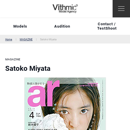
Contact /
Models
Audition
TestShoot
Home
MAGAZINE
Satoko Miyata
MAGAZINE
Satoko Miyata