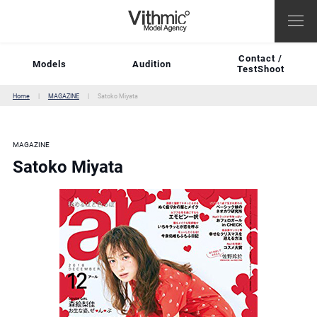
Contact /
Models
Audition
TestShoot
Home
MAGAZINE
Satoko Miyata
MAGAZINE
Satoko Miyata