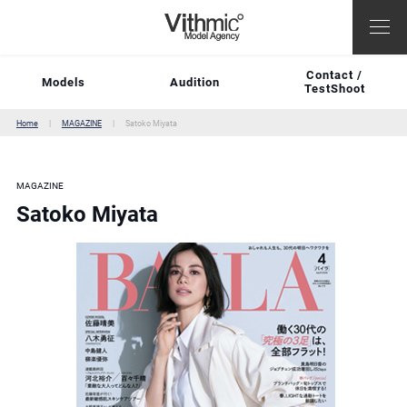
Contact /
Models
Audition
TestShoot
Home
MAGAZINE
Satoko Miyata
MAGAZINE
Satoko Miyata