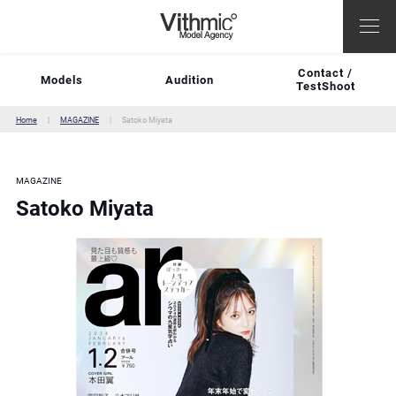
Contact /
Models
Audition
TestShoot
Home
MAGAZINE
Satoko Miyata
MAGAZINE
Satoko Miyata